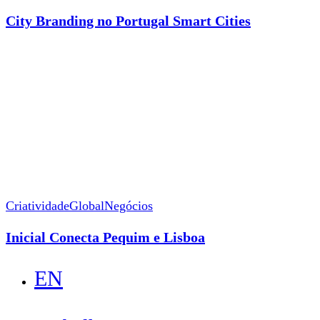
Branding
no
City Branding no Portugal Smart Cities
Portugal
Smart
Inicial
Cities
Conecta
Pequim
e
Lisboa
Criatividade
Global
Negócios
Inicial Conecta Pequim e Lisboa
Close
EN
Menu