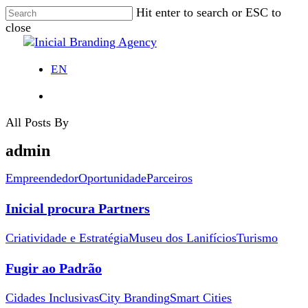
Skip
Hit enter to search or ESC to
to
close
main
Close
content
Search
EN
Menu
All Posts By
admin
Inicial
Empreendedor
Oportunidade
Parceiros
procura
Partners
Inicial procura Partners
Fugir
Criatividade e Estratégia
Museu dos Lanifícios
Turismo
ao
Padrão
Fugir ao Padrão
City
Cidades Inclusivas
City Branding
Smart Cities