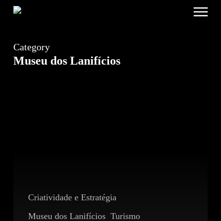
Menu
Skip
to
main
content
Category
Museu dos Lanifícios
Fugir
ao
Padrão
Criatividade e Estratégia
Museu dos Lanifícios
Turismo