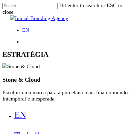
Skip
Hit enter to search or ESC to
to
close
main
Close
content
Search
EN
Menu
ESTRATÉGIA
Stone & Cloud
Esculpir uma marca para a porcelana mais fina do mundo.
Intemporal e inesperada.
Close
EN
Menu